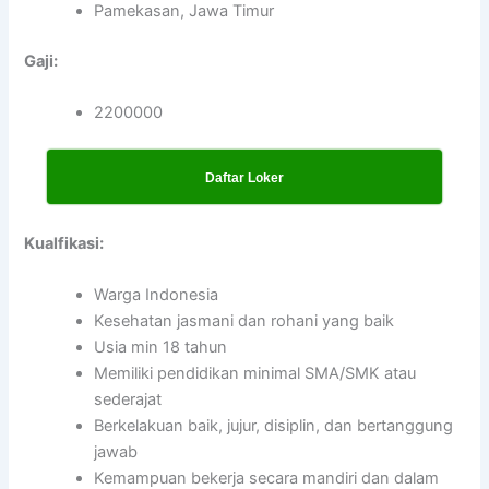
Pamekasan, Jawa Timur
Gaji:
2200000
Daftar Loker
Kualfikasi:
Warga Indonesia
Kesehatan jasmani dan rohani yang baik
Usia min 18 tahun
Memiliki pendidikan minimal SMA/SMK atau
sederajat
Berkelakuan baik, jujur, disiplin, dan bertanggung
jawab
Kemampuan bekerja secara mandiri dan dalam