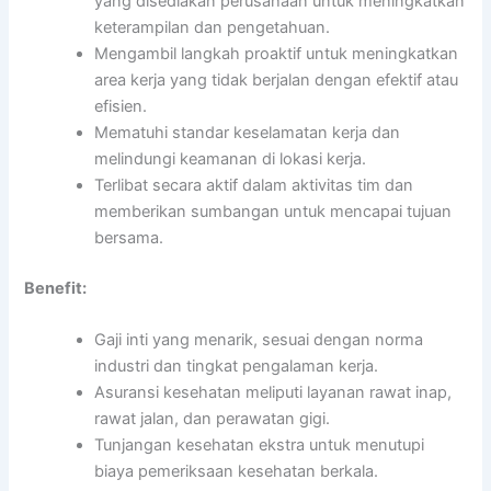
yang disediakan perusahaan untuk meningkatkan
keterampilan dan pengetahuan.
Mengambil langkah proaktif untuk meningkatkan
area kerja yang tidak berjalan dengan efektif atau
efisien.
Mematuhi standar keselamatan kerja dan
melindungi keamanan di lokasi kerja.
Terlibat secara aktif dalam aktivitas tim dan
memberikan sumbangan untuk mencapai tujuan
bersama.
Benefit:
Gaji inti yang menarik, sesuai dengan norma
industri dan tingkat pengalaman kerja.
Asuransi kesehatan meliputi layanan rawat inap,
rawat jalan, dan perawatan gigi.
Tunjangan kesehatan ekstra untuk menutupi
biaya pemeriksaan kesehatan berkala.