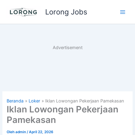
Lewati
Lorong Jobs
ke
Main
konten
Men
Advertisement
Beranda
Loker
Iklan Lowongan Pekerjaan Pamekasan
Iklan Lowongan Pekerjaan
Pamekasan
Oleh
admin
/
April 22, 2026