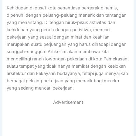
Kehidupan di pusat kota senantiasa bergerak dinamis,
dipenuhi dengan peluang-peluang menarik dan tantangan
yang menantang. Di tengah hiruk-pikuk aktivitas dan
kehidupan yang penuh dengan peristiwa, mencari
pekerjaan yang sesuai dengan minat dan keahlian
merupakan suatu perjuangan yang harus dihadapi dengan
sungguh-sungguh. Artikel ini akan membawa kita
mengelilingi ranah lowongan pekerjaan di kota Pamekasan,
suatu tempat yang tidak hanya memikat dengan keelokan
arsitektur dan kekayaan budayanya, tetapi juga menyajikan
berbagai peluang pekerjaan yang menarik bagi mereka
yang sedang mencari pekerjaan.
Advertisement