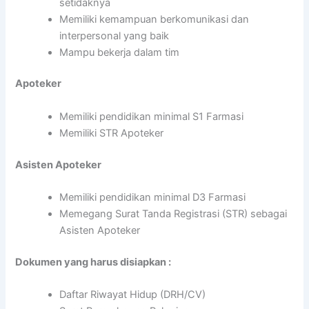
setidaknya
Memiliki kemampuan berkomunikasi dan
interpersonal yang baik
Mampu bekerja dalam tim
Apoteker
Memiliki pendidikan minimal S1 Farmasi
Memiliki STR Apoteker
Asisten Apoteker
Memiliki pendidikan minimal D3 Farmasi
Memegang Surat Tanda Registrasi (STR) sebagai
Asisten Apoteker
Dokumen yang harus disiapkan :
Daftar Riwayat Hidup (DRH/CV)