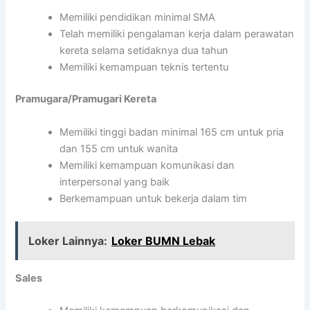
Memiliki pendidikan minimal SMA
Telah memiliki pengalaman kerja dalam perawatan
kereta selama setidaknya dua tahun
Memiliki kemampuan teknis tertentu
Pramugara/Pramugari Kereta
Memiliki tinggi badan minimal 165 cm untuk pria
dan 155 cm untuk wanita
Memiliki kemampuan komunikasi dan
interpersonal yang baik
Berkemampuan untuk bekerja dalam tim
Loker Lainnya:
Loker BUMN Lebak
Sales