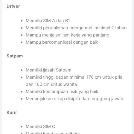
Driver
Memiliki SIM A dan B1
Memiliki pengalaman mengemudi minimal 2 tahun
Mampu menjalani jam kerja yang panjang.
Mampu berkomunikasi dengan baik
Satpam
Memiliki ijazah Satpam
Memiliki tinggi badan minimal 170 cm untuk pria
dan 160 cm untuk wanita
Memiliki kemampuan fisik yang baik
Menunjukkan sikap disiplin dan tanggung jawab
Kurir
Memiliki SIM C
Memiliki kendaraan pribadi