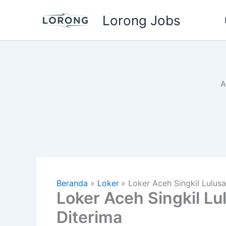
Lewati
Lorong Jobs
ke
konten
A
Beranda
Loker
Loker Aceh Singkil Lulu
Loker Aceh Singkil 
Diterima