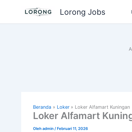
Lewati
Lorong Jobs
ke
konten
A
Beranda
Loker
Loker Alfamart Kuningan
Loker Alfamart Kunin
Oleh
admin
/
Februari 11, 2026