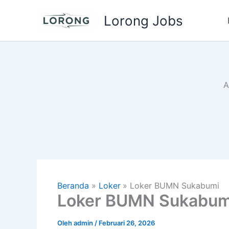
Lewati
Lorong Jobs
ke
konten
A
Beranda
Loker
Loker BUMN Sukabumi
Loker BUMN Sukabum
Oleh
admin
/
Februari 26, 2026