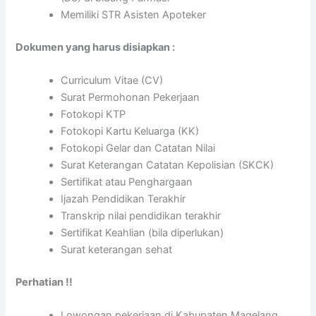
Memiliki STR Asisten Apoteker
Dokumen yang harus disiapkan :
Curriculum Vitae (CV)
Surat Permohonan Pekerjaan
Fotokopi KTP
Fotokopi Kartu Keluarga (KK)
Fotokopi Gelar dan Catatan Nilai
Surat Keterangan Catatan Kepolisian (SKCK)
Sertifikat atau Penghargaan
Ijazah Pendidikan Terakhir
Transkrip nilai pendidikan terakhir
Sertifikat Keahlian (bila diperlukan)
Surat keterangan sehat
Perhatian !!
Lowongan pekerjaan di Kabupaten Magelang