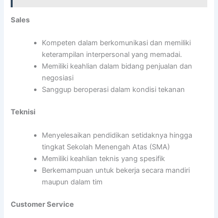
Sales
Kompeten dalam berkomunikasi dan memiliki
keterampilan interpersonal yang memadai.
Memiliki keahlian dalam bidang penjualan dan
negosiasi
Sanggup beroperasi dalam kondisi tekanan
Teknisi
Menyelesaikan pendidikan setidaknya hingga
tingkat Sekolah Menengah Atas (SMA)
Memiliki keahlian teknis yang spesifik
Berkemampuan untuk bekerja secara mandiri
maupun dalam tim
Customer Service