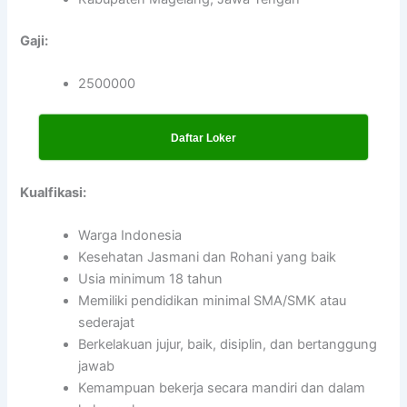
Gaji:
2500000
Daftar Loker
Kualfikasi:
Warga Indonesia
Kesehatan Jasmani dan Rohani yang baik
Usia minimum 18 tahun
Memiliki pendidikan minimal SMA/SMK atau
sederajat
Berkelakuan jujur, baik, disiplin, dan bertanggung
jawab
Kemampuan bekerja secara mandiri dan dalam