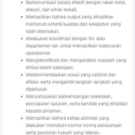
Berkomunikasi secara efektif dengan rekan kerja,
atasan, dan pihak terkait.
Memastikan bahwa output yang dihasilkan
memenuhi kriteria kualitas dan ketepatan yang
telah ditentukan.
Melakukan koordinasi dengan tim atau
departemen lain untuk memastikan kelancaran
operasional.
Mengidentifikasi dan menganalisis masalah yang
timbul dalam pekerjaan.
Merekomendasikan solusi yang optimal dan
efisien serta mengambil langkah-langkah yang
diperlukan.
Menyampaikan perkembangan pekerjaan,
pencapaian sasaran, serta kendala yang dihadapi
kepada pimpinan.
Memastikan bahwa setiap aktivitas yang
dilakukan mematuhi norma-norma perusahaan
serta peraturan hukum yang relevan.