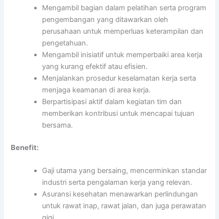
Mengambil bagian dalam pelatihan serta program
pengembangan yang ditawarkan oleh
perusahaan untuk memperluas keterampilan dan
pengetahuan.
Mengambil inisiatif untuk memperbaiki area kerja
yang kurang efektif atau efisien.
Menjalankan prosedur keselamatan kerja serta
menjaga keamanan di area kerja.
Berpartisipasi aktif dalam kegiatan tim dan
memberikan kontribusi untuk mencapai tujuan
bersama.
Benefit:
Gaji utama yang bersaing, mencerminkan standar
industri serta pengalaman kerja yang relevan.
Asuransi kesehatan menawarkan perlindungan
untuk rawat inap, rawat jalan, dan juga perawatan
gigi.