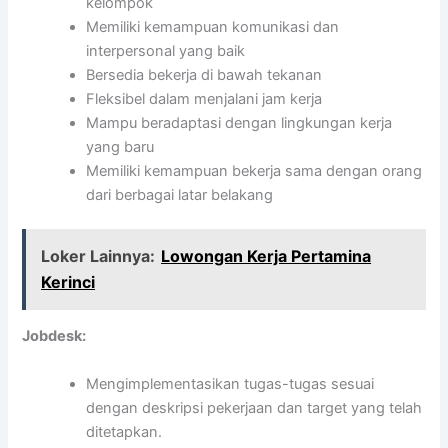
kelompok
Memiliki kemampuan komunikasi dan
interpersonal yang baik
Bersedia bekerja di bawah tekanan
Fleksibel dalam menjalani jam kerja
Mampu beradaptasi dengan lingkungan kerja
yang baru
Memiliki kemampuan bekerja sama dengan orang
dari berbagai latar belakang
Loker Lainnya:
Lowongan Kerja Pertamina
Kerinci
Jobdesk:
Mengimplementasikan tugas-tugas sesuai
dengan deskripsi pekerjaan dan target yang telah
ditetapkan.