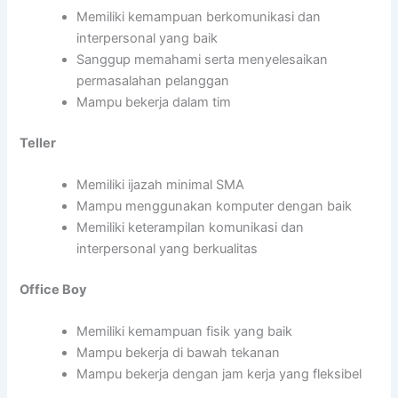
Memiliki kemampuan berkomunikasi dan
interpersonal yang baik
Sanggup memahami serta menyelesaikan
permasalahan pelanggan
Mampu bekerja dalam tim
Teller
Memiliki ijazah minimal SMA
Mampu menggunakan komputer dengan baik
Memiliki keterampilan komunikasi dan
interpersonal yang berkualitas
Office Boy
Memiliki kemampuan fisik yang baik
Mampu bekerja di bawah tekanan
Mampu bekerja dengan jam kerja yang fleksibel