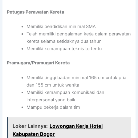
Petugas Perawatan Kereta
Memiliki pendidikan minimal SMA
Telah memiliki pengalaman kerja dalam perawatan
kereta selama setidaknya dua tahun
Memiliki kemampuan teknis tertentu
Pramugara/Pramugari Kereta
Memiliki tinggi badan minimal 165 cm untuk pria
dan 155 cm untuk wanita
Memiliki kemampuan komunikasi dan
interpersonal yang baik
Mampu bekerja dalam tim
Loker Lainnya:
Lowongan Kerja Hotel
Kabupaten Bogor