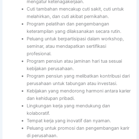
mengatur ketenagakerjaan.
Cuti tambahan mencakup cuti sakit, cuti untuk
melahirkan, dan cuti akibat pernikahan.
Program pelatihan dan pengembangan
keterampilan yang dilaksanakan secara rutin.
Peluang untuk berpartisipasi dalam workshop,
seminar, atau mendapatkan sertifikasi
profesional.
Program pensiun atau jaminan hari tua sesuai
kebijakan perusahaan.
Program pensiun yang melibatkan kontribusi dari
perusahaan untuk tabungan atau investasi.
Kebijakan yang mendorong harmoni antara karier
dan kehidupan pribadi.
Lingkungan kerja yang mendukung dan
kolaboratif.
Tempat kerja yang inovatif dan nyaman.
Peluang untuk promosi dan pengembangan karir
di perusahaan.