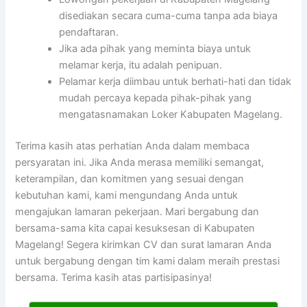
disediakan secara cuma-cuma tanpa ada biaya
pendaftaran.
Jika ada pihak yang meminta biaya untuk
melamar kerja, itu adalah penipuan.
Pelamar kerja diimbau untuk berhati-hati dan tidak
mudah percaya kepada pihak-pihak yang
mengatasnamakan Loker Kabupaten Magelang.
Terima kasih atas perhatian Anda dalam membaca
persyaratan ini. Jika Anda merasa memiliki semangat,
keterampilan, dan komitmen yang sesuai dengan
kebutuhan kami, kami mengundang Anda untuk
mengajukan lamaran pekerjaan. Mari bergabung dan
bersama-sama kita capai kesuksesan di Kabupaten
Magelang! Segera kirimkan CV dan surat lamaran Anda
untuk bergabung dengan tim kami dalam meraih prestasi
bersama. Terima kasih atas partisipasinya!