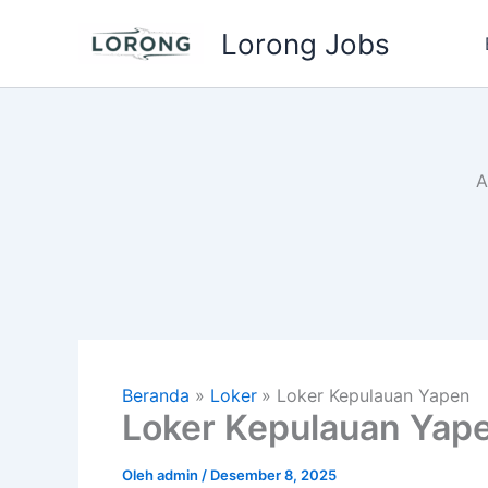
Lewati
Lorong Jobs
ke
konten
A
Beranda
Loker
Loker Kepulauan Yapen
Loker Kepulauan Yap
Oleh
admin
/
Desember 8, 2025