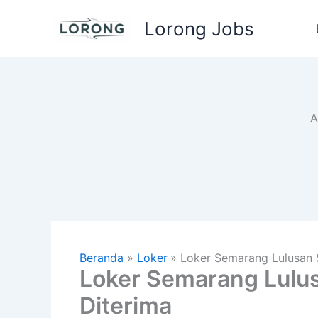
Lewati
Lorong Jobs
ke
konten
A
Beranda
Loker
Loker Semarang Lulusan
Loker Semarang Lul
Diterima