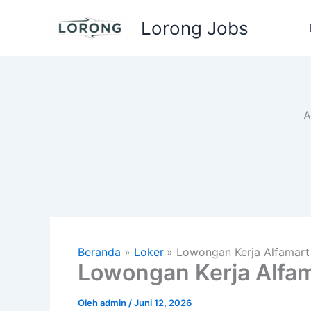
Lewati
Lorong Jobs
ke
konten
A
Beranda
Loker
Lowongan Kerja Alfamart
Lowongan Kerja Alfa
Oleh
admin
/
Juni 12, 2026