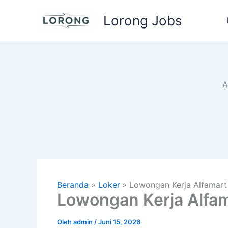
Lewati
Lorong Jobs
ke
konten
A
Beranda
Loker
Lowongan Kerja Alfamart
Lowongan Kerja Alfam
Oleh
admin
/
Juni 15, 2026