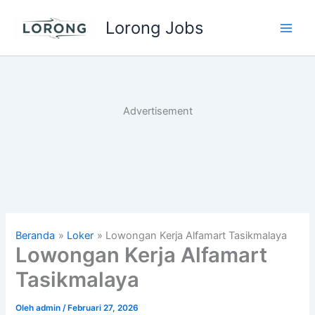
Lewati
Lorong Jobs
ke
Main
konten
Men
Advertisement
Beranda
Loker
Lowongan Kerja Alfamart Tasikmalaya
Lowongan Kerja Alfamart
Tasikmalaya
Oleh
admin
/
Februari 27, 2026