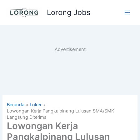
Lewati
Lorong Jobs
ke
Main
konten
Men
Advertisement
Beranda
Loker
Lowongan Kerja Pangkalpinang Lulusan SMA/SMK
Langsung Diterima
Lowongan Kerja
Pangkalpinang Lulusan