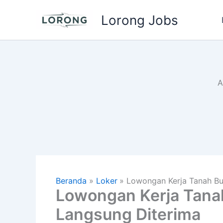
Lewati
Lorong Jobs
ke
konten
A
Beranda
Loker
Lowongan Kerja Tanah B
Lowongan Kerja Tan
Langsung Diterima