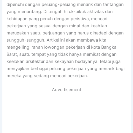
dipenuhi dengan peluang-peluang menarik dan tantangan
yang menantang. Di tengah hiruk-pikuk aktivitas dan
kehidupan yang penuh dengan peristiwa, mencari
pekerjaan yang sesuai dengan minat dan keahlian
merupakan suatu perjuangan yang harus dihadapi dengan
sungguh-sungguh. Artikel ini akan membawa kita
mengelilingi ranah lowongan pekerjaan di kota Bangka
Barat, suatu tempat yang tidak hanya memikat dengan
keelokan arsitektur dan kekayaan budayanya, tetapi juga
menyajikan berbagai peluang pekerjaan yang menarik bagi
mereka yang sedang mencari pekerjaan.
Advertisement