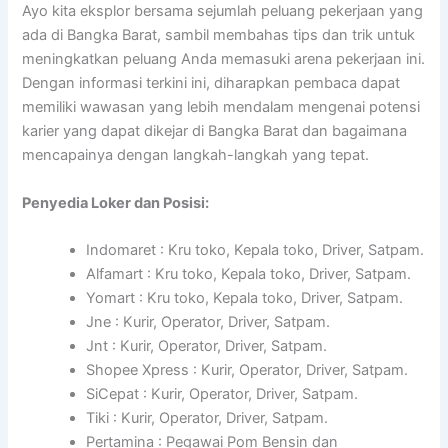
Ayo kita eksplor bersama sejumlah peluang pekerjaan yang
ada di Bangka Barat, sambil membahas tips dan trik untuk
meningkatkan peluang Anda memasuki arena pekerjaan ini.
Dengan informasi terkini ini, diharapkan pembaca dapat
memiliki wawasan yang lebih mendalam mengenai potensi
karier yang dapat dikejar di Bangka Barat dan bagaimana
mencapainya dengan langkah-langkah yang tepat.
Penyedia Loker dan Posisi:
Indomaret : Kru toko, Kepala toko, Driver, Satpam.
Alfamart : Kru toko, Kepala toko, Driver, Satpam.
Yomart : Kru toko, Kepala toko, Driver, Satpam.
Jne : Kurir, Operator, Driver, Satpam.
Jnt : Kurir, Operator, Driver, Satpam.
Shopee Xpress : Kurir, Operator, Driver, Satpam.
SiCepat : Kurir, Operator, Driver, Satpam.
Tiki : Kurir, Operator, Driver, Satpam.
Pertamina : Pegawai Pom Bensin dan