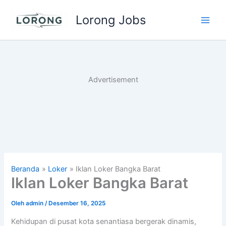
Lewati
Lorong Jobs
ke
Main
konten
Men
Advertisement
Beranda
Loker
Iklan Loker Bangka Barat
Iklan Loker Bangka Barat
Oleh
admin
/
Desember 16, 2025
Kehidupan di pusat kota senantiasa bergerak dinamis,