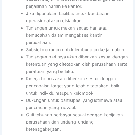
perjalanan harian ke kantor.
Jika diperlukan, fasilitas untuk kendaraan
operasional akan disiapkan.
Tunjangan untuk makan setiap hari atau
kemudahan dalam mengakses kantin
perusahaan.
Subsidi makanan untuk lembur atau kerja malam.
Tunjangan hari raya akan diberikan sesuai dengan
ketentuan yang ditetapkan oleh perusahaan serta
peraturan yang berlaku.
Kinerja bonus akan diberikan sesuai dengan
pencapaian target yang telah ditetapkan, baik
untuk individu maupun kelompok.
Dukungan untuk partisipasi yang istimewa atau
penemuan yang inovatif.
Cuti tahunan berbayar sesuai dengan kebijakan
perusahaan dan undang-undang
ketenagakerjaan.