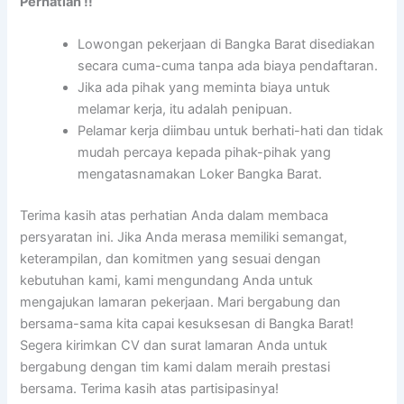
Perhatian !!
Lowongan pekerjaan di Bangka Barat disediakan
secara cuma-cuma tanpa ada biaya pendaftaran.
Jika ada pihak yang meminta biaya untuk
melamar kerja, itu adalah penipuan.
Pelamar kerja diimbau untuk berhati-hati dan tidak
mudah percaya kepada pihak-pihak yang
mengatasnamakan Loker Bangka Barat.
Terima kasih atas perhatian Anda dalam membaca
persyaratan ini. Jika Anda merasa memiliki semangat,
keterampilan, dan komitmen yang sesuai dengan
kebutuhan kami, kami mengundang Anda untuk
mengajukan lamaran pekerjaan. Mari bergabung dan
bersama-sama kita capai kesuksesan di Bangka Barat!
Segera kirimkan CV dan surat lamaran Anda untuk
bergabung dengan tim kami dalam meraih prestasi
bersama. Terima kasih atas partisipasinya!